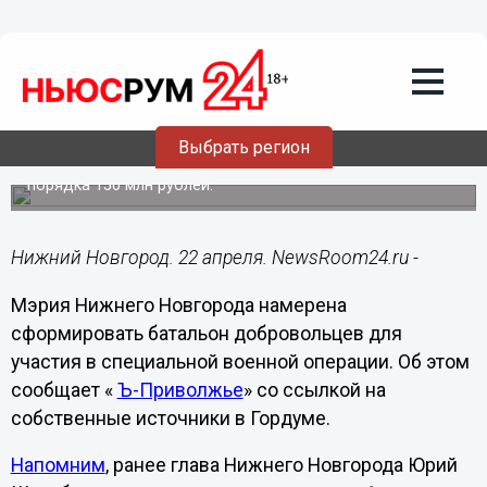
Подробно
22.04.2024
08:02
Администрация Нижнего Новгорода
намерена сформировать батальон для
участия в СВО
Выбрать регион
На выплаты добровольцам из бюджета направят
порядка 150 млн рублей.
Нижний Новгород. 22 апреля. NewsRoom24.ru -
Мэрия Нижнего Новгорода намерена
сформировать батальон добровольцев для
участия в специальной военной операции. Об этом
сообщает «
Ъ-Приволжье
» со ссылкой на
собственные источники в Гордуме.
Напомним
, ранее глава Нижнего Новгорода Юрий