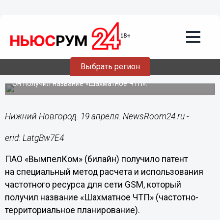
Подробно
19.04.2024
12:09
билайн запатентовал новый метод
Выбрать регион
рефарминга
Он получил название «Шахматное ЧТП».
Нижний Новгород. 19 апреля. NewsRoom24.ru -
erid: LatgBw7E4
ПАО «ВымпелКом» (билайн) получило патент
на специальный метод расчета и использования
частотного ресурса для сети GSM, который
получил название «Шахматное ЧТП» (частотно-
территориальное планирование).