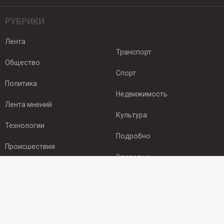
РУБРИКИ
Лента
Транспорт
Общество
Спорт
Политика
Недвижимость
Лента мнений
Культура
Технологии
Подробно
Происшествия
Здоровье
Экономика
ПОДПИСКА
Подпишись на рассылку NEWSROOM24
и будь
в курсе новостей в своём городе: