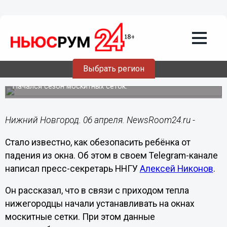
Подробно
06.04.2024
16:35
Нижегородцам рассказали, как спасти
Выбрать регион
детей от падения из окна
Начался сезон москитных сеток.
Нижний Новгород. 06 апреля. NewsRoom24.ru -
Стало известно, как обезопасить ребёнка от
падения из окна. Об этом в своем Telegram-канале
написал пресс-секретарь ННГУ
Алексей Никонов
.
Он рассказал, что в связи с приходом тепла
нижегородцы начали устанавливать на окнах
москитные сетки. При этом данные