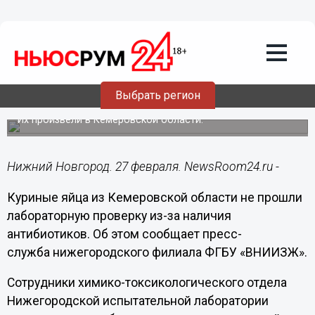
Подробно
27.02.2024
18:17
Нижегородская лаборатория выявила
Выбрать регион
антибиотики в куриных яйцах
Их произвели в Кемеровской области.
Нижний Новгород. 27 февраля. NewsRoom24.ru -
Куриные яйца из Кемеровской области не прошли
лабораторную проверку из-за наличия
антибиотиков. Об этом сообщает пресс-
служба нижегородского филиала ФГБУ «ВНИИЗЖ».
Сотрудники химико-токсикологического отдела
Нижегородской испытательной лаборатории