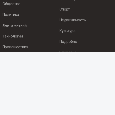
Общество
Спорт
Политика
Недвижимость
Лента мнений
Культура
Технологии
Подробно
Происшествия
Здоровье
Экономика
ПОДПИСКА
Подпишись на рассылку NEWSROOM24
и будь
в курсе новостей в своём городе:
Подписаться