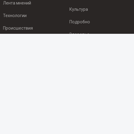
Лента мнений
Культура
Технологии
Подробно
Происшествия
Здоровье
Экономика
ПОДПИСКА
Подпишись на рассылку NEWSROOM24
и будь
в курсе новостей в своём городе:
Подписаться
© 2012 - 2025 ООО "Ньюсрум" (ИА Newsroom24 (Ньюсрум24).
Учредитель — ООО "Ньюсрум"
Свидетельство о регистрации СМИ ИА № ФС 77 - 45920 от 22.07.2011г.
выдано Федеральной службой по надзору в сфере связи,
информационных технологий и массовый коммуникаций.