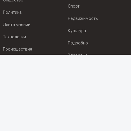
Общество
Спорт
Политика
Недвижимость
Лента мнений
Культура
Технологии
Подробно
Происшествия
Здоровье
Экономика
ПОДПИСКА
Подпишись на рассылку NEWSROOM24
и будь
в курсе новостей в своём городе:
Подписаться