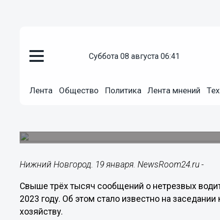
суббота 08 августа 06:41
Подробно
19.01.2024
12:17
Лента
Общество
Политика
Лента мнений
Тех
О трёх тысячах нетрезвых вод
нижегородцы в 2023 году
Смертность по вине пьяных водителей снизилас
Нижний Новгород. 19 января. NewsRoom24.ru -
Свыше трёх тысяч сообщений о нетрезвых води
2023 году. Об этом стало известно на заседани
хозяйству.