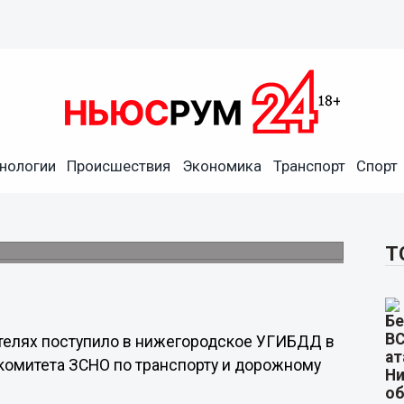
нологии
Происшествия
Экономика
Транспорт
Спорт
ителей сообщили
ь на 36%.
Т
телях поступило в нижегородское УГИБДД в
и комитета ЗСНО по транспорту и дорожному