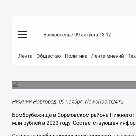
воскресенье 09 августа 13:12
Подробно
09.11.2023
18:06
Лента
Общество
Политика
Лента мнений
Тех
Ремонт бомбоубежища в Сормо
2,3 млн рублей
Организованы торги по выбору подрядчика.
Нижний Новгород. 09 ноября. NewsRoom24.ru -
Бомбоубежище в Сормовском районе Нижнего Но
млн рублей в 2023 году. Соответствующая инфор