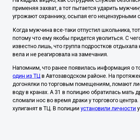
На кадрах видно, как сотрудник службы безопас
применяя захват, а тот пытается ударить мужчи
угрожают охраннику, осыпая его нецензурными 
Когда мужчина все-таки отпустил школьника, тот
потому что ему якобы придется уволиться. С чег
известно лишь, что группа подростков отдыхала 
вела и не реагировала на замечания.
Напомним, что ранее появилась информация о то
один из ТЦ
в Автозаводском районе. На протяже
догонялки по торговым помещениям, ломают лиф
воду в кранах. А 31 в полицию обратилась мать д
сломали нос во время драки у торгового центра.
хулиганят в ТЦ. В полиции
установили личности
у