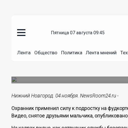
пятница 07 августа 09:45
Подробно
04.11.2023
17:31
Лента
Общество
Политика
Лента мнений
Тех
Охранник душил подростка на 
Новгороде
Мужчина удерживал мальчика захватом.
Нижний Новгород. 04 ноября. NewsRoom24.ru -
Охранник применил силу к подростку на фудкор
Видео, снятое друзьями мальчика, опубликовано