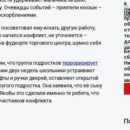
ности удерживает мальчика за шею,
ну. Очевидцы событий – приятели юноши –
оскорблениями.
 посоветовал ему искать другую работу,
о начался конфликт, не уточняется –
на фудкорте торгового центра, шумно себя
м, что группа подростков
терроризирует
нии двух недель школьники устраивают
ты и ручки дверей, оставляют открытой
ругого подростка. Она заявила, что её сыну
 Якобы это сделали именно те ребята, что
частников конфликта.
П