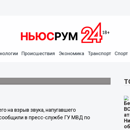
нологии
Происшествия
Экономика
Транспорт
Спорт
за похожего на взрыв звука
да 20 октября.
Т
го на взрыв звука, напугавшего
 сообщили в пресс-службе ГУ МВД по