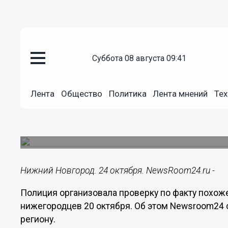
суббота 08 августа 09:41
Подробно
24.10.2023
17:19
Лента
Общество
Политика
Лента мнений
Тех
Полиция проводит проверку из-
в Нижнем Новгороде
Хлопок было слышно в нескольких районах горо
Нижний Новгород. 24 октября. NewsRoom24.ru -
Полиция организовала проверку по факту похоже
нижегородцев 20 октября. Об этом Newsroom24
региону.