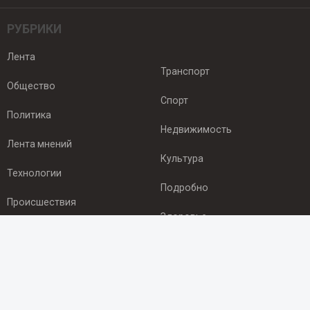
РУБРИКИ
Лента
Транспорт
Общество
Спорт
Политика
Недвижимость
Лента мнений
Культура
Технологии
Подробно
Происшествия
Здоровье
Экономика
ПОДПИСКА
Подпишись на рассылку NEWSROOM24
и будь
в курсе новостей в своём городе: