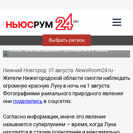
Подробно
01.08.2023
12:59
Суперлуние смогли наблюдать
Выбрать регион
нижегородцы в ночь на 1 августа
Полная луна максимально приблизилась к Земле.
Нижний Новгород. 01 августа. NewsRoom24.ru -
Жители Нижегородской области смогли наблюдать
огромную красную Луну в ночь на 1 августа.
Фотографиями уникального природного явления
они
поделились
в соцсетях.
Согласно информации, иначе это явление
называется суперлунием — время, когда Луна
находится в стадии полнолуния и максимально