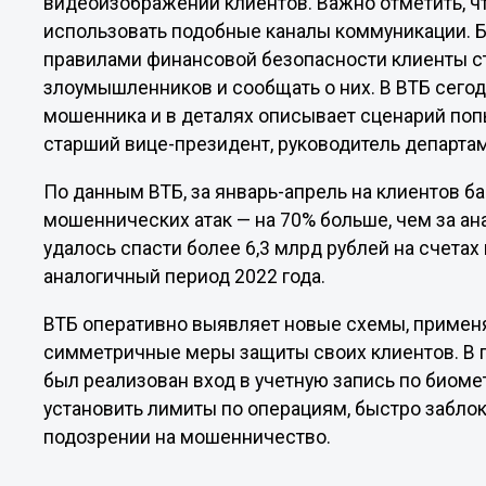
видеоизображений клиентов. Важно отметить, чт
использовать подобные каналы коммуникации. Б
правилами финансовой безопасности клиенты ст
злоумышленников и сообщать о них. В ВТБ сего
мошенника и в деталях описывает сценарий попы
старший вице-президент, руководитель департа
По данным ВТБ, за январь-апрель на клиентов б
мошеннических атак — на 70% больше, чем за ан
удалось спасти более 6,3 млрд рублей на счетах
аналогичный период 2022 года.
ВТБ оперативно выявляет новые схемы, приме
симметричные меры защиты своих клиентов. В 
был реализован вход в учетную запись по биоме
установить лимиты по операциям, быстро забло
подозрении на мошенничество.