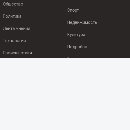
Общество
Спорт
Политика
Недвижимость
Лента мнений
Культура
Технологии
Подробно
Происшествия
Здоровье
Экономика
ПОДПИСКА
Подпишись на рассылку NEWSROOM24
и будь
в курсе новостей в своём городе:
Подписаться