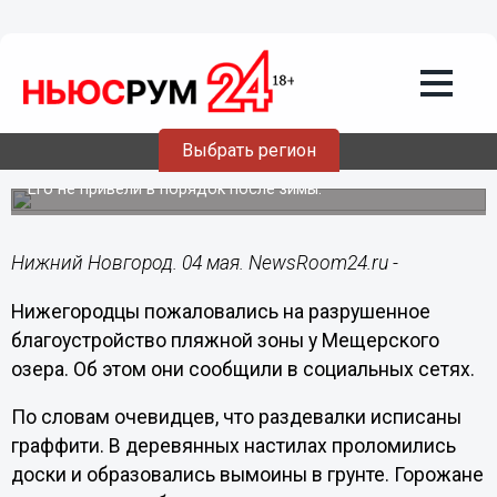
Подробно
04.05.2023
09:35
Нижегородцы пожаловались на
разгромленный вандалами пляж у
Выбрать регион
Мещерского озера
Его не привели в порядок после зимы.
Нижний Новгород. 04 мая. NewsRoom24.ru -
Нижегородцы пожаловались на разрушенное
благоустройство пляжной зоны у Мещерского
озера. Об этом они сообщили в социальных сетях.
По словам очевидцев, что раздевалки исписаны
граффити. В деревянных настилах проломились
доски и образовались вымоины в грунте. Горожане