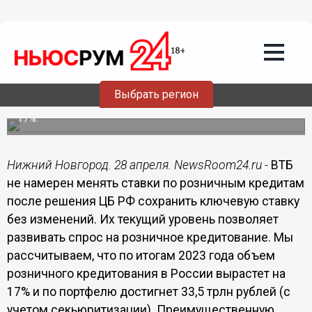
Подробно
28.04.2023
16:28
ВТБ: текущий уровень ставок
позволяет развивать спрос на
розничные кредиты
Выбрать регион
Объем розничного кредитования в России вырастет на
17%.
Нижний Новгород. 28 апреля. NewsRoom24.ru -
ВТБ
не намерен менять ставки по розничным кредитам
после решения ЦБ РФ сохранить ключевую ставку
без изменений. Их текущий уровень позволяет
развивать спрос на розничное кредитование. Мы
рассчитываем, что по итогам 2023 года объем
розничного кредитования в России вырастет на
17% и по портфелю достигнет 33,5 трлн рублей (с
учетом секьюритизации). Преимущественную