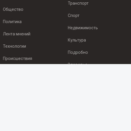
Транспорт
Общество
Спорт
Политика
Недвижимость
Лента мнений
Культура
Технологии
Подробно
Происшествия
Здоровье
Экономика
ПОДПИСКА
Подпишись на рассылку NEWSROOM24
и будь
в курсе новостей в своём городе:
Подписаться