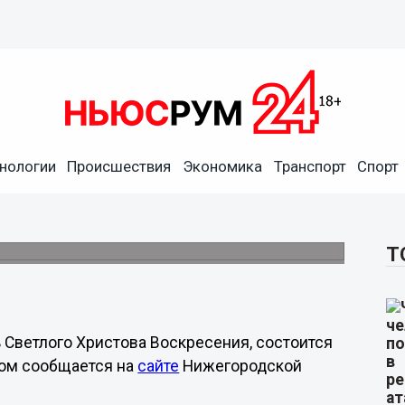
нологии
Происшествия
Экономика
Транспорт
Спорт
в Пасхальном крестном ходе
гельского собора Нижегородского кремля.
Т
ь Светлого Христова Воскресения, состоится
том сообщается на
сайте
Нижегородской