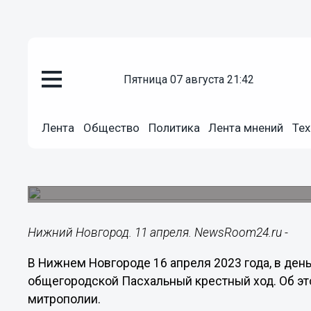
пятница 07 августа 21:42
Подробно
11.04.2023
19:50
Лента
Общество
Политика
Лента мнений
Тех
Нижегородцы примут участие 
16 апреля
Общегородской крестный ход начнется у Архан
Нижний Новгород. 11 апреля. NewsRoom24.ru -
В Нижнем Новгороде 16 апреля 2023 года, в ден
общегородской Пасхальный крестный ход. Об э
митрополии.