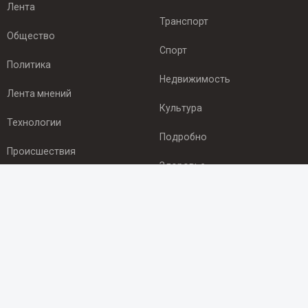
Лента
Транспорт
Общество
Спорт
Политика
Недвижимость
Лента мнений
Культура
Технологии
Подробно
Происшествия
Здоровье
Экономика
ПОДПИСКА
Подпишись на рассылку NEWSROOM24
и будь
в курсе новостей в своём городе:
Подписаться