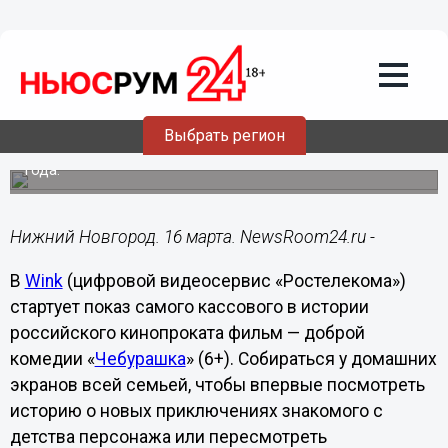
Подробно
16.03.2023
12:00
«Чебурашка» идет в гости: цифровая
премьера кинохита в Wink состоится 16
марта
Выбрать регион
Широкий показ в кинотеатрах начался 1 января 2023
года.
Нижний Новгород. 16 марта. NewsRoom24.ru -
В
Wink
(цифровой видеосервис «Ростелекома»)
стартует показ самого кассового в истории
российского кинопроката фильм — доброй
комедии «
Чебурашка
» (6+). Собираться у домашних
экранов всей семьей, чтобы впервые посмотреть
историю о новых приключениях знакомого с
детства персонажа или пересмотреть