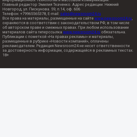
Главный редактор Эмилия Ткаченко. Адрес редакции: Нижний
Новгород, ул. Пискунова. 59, п.14, оф. 606
Телефон: +79965565378, E-mail:
sales@newsroom24.ru
Все права на материалы, размещенные на сайте
www.newsroom24.ru
,
охраняются в соответствии с законодательством РФ, в том числе
об авторском праве и смежных правах. При любом использовании
материалов сайта гиперссылка
www.newsroom24.ru
обязательна.
Публикации с пометкой «На правах рекламы» и материалы,
размещенные в рубрике «Новости компаний», оплачены
рекламодателем. Редакция Newsroom24 не несет ответственности
за достоверность информации, содержащейся в рекламных текстах.
18+