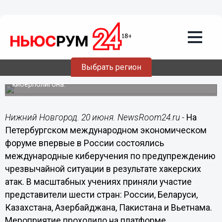
Подробно
20.06.2022
10:30
В России впервые прошли
международные киберучения
Выбрать регион
Мероприятие проходило на платформе Национального
киберполигона.
Нижний Новгород. 20 июня. NewsRoom24.ru -
На
Петербургском международном экономическом
форуме впервые в России состоялись
международные киберучения по предупреждению
чрезвычайной ситуации в результате хакерских
атак. В масштабных учениях приняли участие
представители шести стран: России, Беларуси,
Казахстана, Азербайджана, Пакистана и Вьетнама.
Мероприятие проходило на платформе