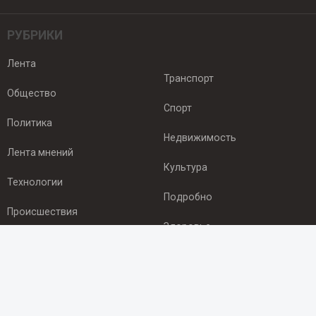
РУБРИКИ
Лента
Транспорт
Общество
Спорт
Политика
Недвижимость
Лента мнений
Культура
Технологии
Подробно
Происшествия
Здоровье
Экономика
ПОДПИСКА
Подпишись на рассылку NEWSROOM24
и будь
в курсе новостей в своём городе: