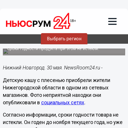
Подробно
30.05.2022
10:08
Детская каша с плесенью продавалась
Выбрать регион
в Нижегородской области
Сроки годности продукта при этом не истекли.
Нижний Новгород. 30 мая. NewsRoom24.ru -
Детскую кашу с плесенью приобрели жители
Нижегородской области в одном из сетевых
магазинов. Фото неприятной находки они
опубликовали в
социальных сетях
.
Согласно информации, сроки годности товара не
истекли. Он годен до ноября текущего года, но уже