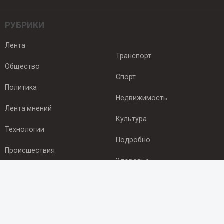
РУБРИКИ
Лента
Транспорт
Общество
Спорт
Политика
Недвижимость
Лента мнений
Культура
Технологии
Подробно
Происшествия
Здоровье
Экономика
ПОДПИСКА
Подпишись на рассылку NEWSROOM24
и будь
в курсе новостей в своём городе: