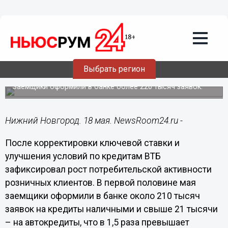
Подробно
18.05.2022
17:12
ВТБ: в мае спрос клиентов на
Выбрать регион
розничные кредиты вырос в 1,5 раза
Заемщики оформили в банке более 220 тысяч заявок.
Нижний Новгород. 18 мая. NewsRoom24.ru -
После корректировки ключевой ставки и
улучшения условий по кредитам ВТБ
зафиксировал рост потребительской активности
розничных клиентов. В первой половине мая
заемщики оформили в банке около 210 тысяч
заявок на кредиты наличными и свыше 21 тысячи
– на автокредиты, что в 1,5 раза превышает