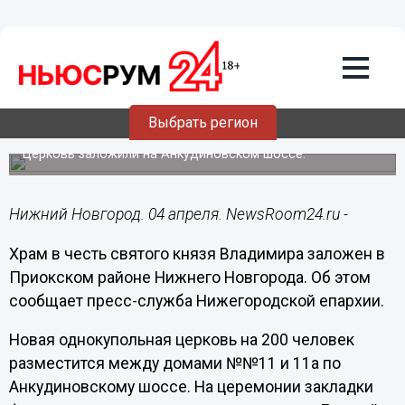
Подробно
04.04.2022
13:28
Храм в честь князя Владимира на 200
прихожан построят в Приокском
Выбрать регион
районе
Церковь заложили на Анкудиновском шоссе.
Нижний Новгород. 04 апреля. NewsRoom24.ru -
Храм в честь святого князя Владимира заложен в
Приокском районе Нижнего Новгорода. Об этом
сообщает пресс-служба Нижегородской епархии.
Новая однокупольная церковь на 200 человек
разместится между домами №№11 и 11а по
Анкудиновскому шоссе. На церемонии закладки