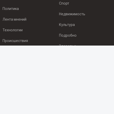
Спорт
Политика
Недвижимость
Лента мнений
Культура
Технологии
Подробно
Происшествия
Здоровье
Экономика
ПОДПИСКА
Подпишись на рассылку NEWSROOM24
и будь
в курсе новостей в своём городе:
Подписаться