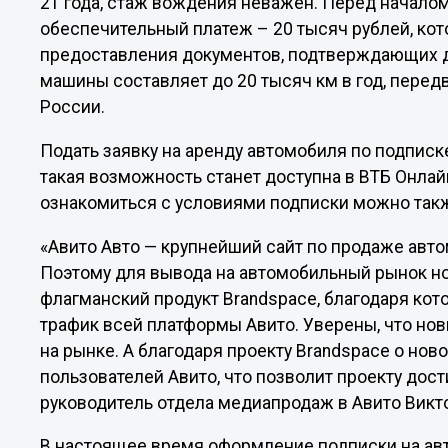
21 года, стаж вождения неважен. Перед начал
обеспечительный платеж – 20 тысяч рублей, кото
предоставления документов, подтверждающих до
машины составляет до 20 тысяч км в год, пере
России.
Подать заявку на аренду автомобиля по подпис
такая возможность станет доступна в ВТБ Онлай
ознакомиться с условиями подписки можно та
«Авито Авто — крупнейший сайт по продаже авт
Поэтому для вывода на автомобильный рынок н
флагманский продукт Brandspace, благодаря ко
трафик всей платформы Авито. Уверены, что нов
на рынке. А благодаря проекту Brandspace о нов
пользователей Авито, что позволит проекту дос
руководитель отдела медиапродаж в Авито Вик
В настоящее время оформление подписки на авт