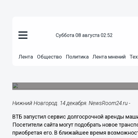
суббота 08 августа 02:52
Подробно
14.12.2021
11:48
Лента
Общество
Политика
Лента мнений
Тех
ВТБ предложил подписку на а
сайта «Авито»
В ближайшее время возможность оформить заяв
Нижний Новгород. 14 декабря. NewsRoom24.ru -
ВТБ запустил сервис долгосрочной аренды маши
Посетители сайта могут подобрать новое транспо
приобретая его. В ближайшее время возможност