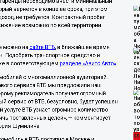
ом аренды необходимо внести минимальный
рый вернется в конце ее срока, при этом
ход, не требуется. Контрактный пробег
движение возможно по всей территории
ке можно на
сайте ВТБ
, в ближайшее время
н. Подобрать транспортное средство и
кже в соответствующем
разделе «Авито Авто»
.
омобилей с многомиллионной аудиторией.
ового сервиса ВТБ мы предложили наш
торому рекламодатель получает огромный
ый сервис от ВТБ, безусловно, будет успешен
ой услуге ВТБ узнает огромное количество
тичь поставленных целей», — комментирует
тория Шумилина.
омобиль в ВТБ доступно в Москве и