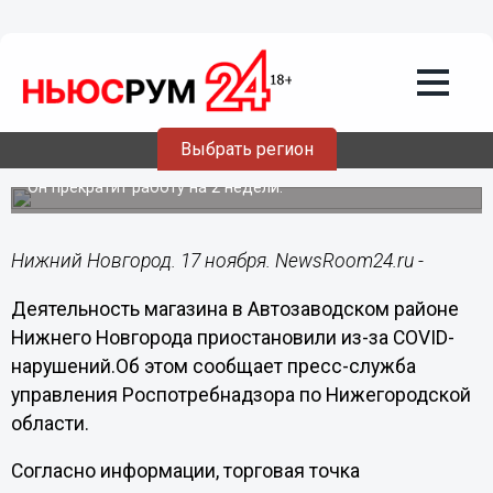
Подробно
17.11.2021
11:36
Магазин на Автозаводе закрыт за
Выбрать регион
нарушения требований по COVID-19
Он прекратит работу на 2 недели.
Нижний Новгород. 17 ноября. NewsRoom24.ru -
Деятельность магазина в Автозаводском районе
Нижнего Новгорода приостановили из-за COVID-
нарушений.Об этом сообщает пресс-служба
управления Роспотребнадзора по Нижегородской
области.
Согласно информации, торговая точка