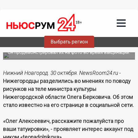
Подробно
30.10.2021
17:27
Нижегородцы поспорили из-за
татуировок министра культуры
Выбрать регион
Берковича
Он продемонстрировал их на фото во время вакцинации.
Нижний Новгород. 30 октября. NewsRoom24.ru -
Нижегородцы разделились во мнениях по поводу
рисунков на теле министра культуры
Нижегородской области Олега Берковича. Об этом
стало известно на его странице в социальной сети.
«Олег Алексеевич, расскажите пожалуйста про
ваши татуировки», - проявляет интерес аккаунт под
ником «teonadolnikova».