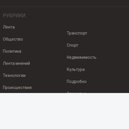
РУБРИКИ
Лента
Транспорт
Общество
Спорт
Политика
Недвижимость
Лента мнений
Культура
Технологии
Подробно
Происшествия
Здоровье
Экономика
ПОДПИСКА
Подпишись на рассылку NEWSROOM24
и будь
в курсе новостей в своём городе: