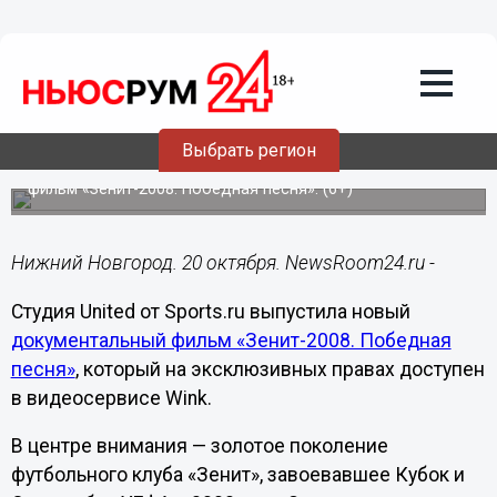
Подробно
20.10.2021
15:05
Sports.ru и видеосервис Wink
возвращают на экраны лучший год
российского футбола
Выбрать регион
Студия United от Sports.ru выпустила документальный
фильм «Зенит-2008. Победная песня». (6+)
Нижний Новгород. 20 октября. NewsRoom24.ru -
Студия United от Sports.ru выпустила новый
документальный фильм «Зенит-2008. Победная
песня»
, который на эксклюзивных правах доступен
в видеосервисе Wink.
В центре внимания — золотое поколение
футбольного клуба «Зенит», завоевавшее Кубок и