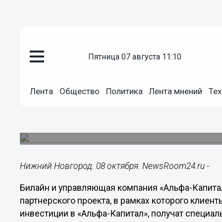
пятница 07 августа 11:10
Подробно
08.10.2021
12:15
Лента
Общество
Политика
Лента мнений
Тех
Билайн и УК «Альфа-Капитал»
возможности для клиентов
Новый клиент получит в подарок 500 рублей з
Нижний Новгород. 08 октября. NewsRoom24.ru -
Билайн и управляющая компания «Альфа-Капитал
партнерского проекта, в рамках которого клиен
инвестиции в «Альфа-Капитал», получат специа