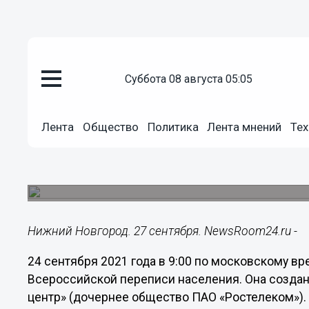
суббота 08 августа 05:05
Подробно
27.09.2021
13:21
Лента
Общество
Политика
Лента мнений
Тех
Заработала горячая линия Все
населения
Более 170 операторов контакт-центра прошли 
Нижний Новгород. 27 сентября. NewsRoom24.ru -
24 сентября 2021 года в 9:00 по московскому в
Всероссийской переписи населения. Она создан
центр» (дочернее общество ПАО «Ростелеком»). 