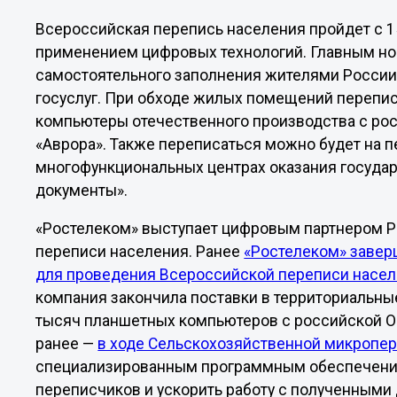
Всероссийская перепись населения пройдет с 15
применением цифровых технологий. Главным н
самостоятельного заполнения жителями России 
госуслуг. При обходе жилых помещений перепи
компьютеры отечественного производства с ро
«Аврора». Также переписаться можно будет на п
многофункциональных центрах оказания госуда
документы».
«Ростелеком» выступает цифровым партнером Р
переписи населения. Ранее
«Ростелеком» завер
для проведения Всероссийской переписи населе
компания закончила поставки в территориальны
тысяч планшетных компьютеров с российской ОС
ранее —
в ходе Сельскохозяйственной микропе
специализированным программным обеспечение
переписчиков и ускорить работу с полученными