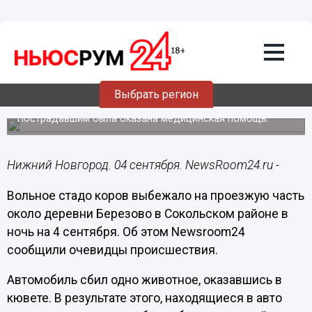
Подробно
04.09.2021
11:00
ДТП с участием бесхозного скота
Выбрать регион
произошло в Нижегородской области
Пострадавшим была оказана медицинская помощь.
Нижний Новгород. 04 сентября. NewsRoom24.ru -
Вольное стадо коров выбежало на проезжую часть
около деревни Березово в Сокольском районе в
ночь на 4 сентября. Об этом Newsroom24
сообщили очевидцы происшествия.
Автомобиль сбил одно животное, оказавшись в
кювете. В результате этого, находящиеся в авто