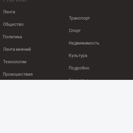
РУБРИКИ
Лента
Транспорт
Общество
Спорт
Политика
Недвижимость
Лента мнений
Культура
Технологии
Подробно
Происшествия
Здоровье
Экономика
ПОДПИСКА
Подпишись на рассылку NEWSROOM24
и будь
в курсе новостей в своём городе: