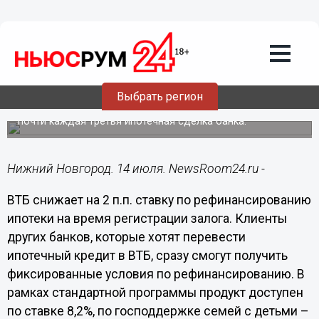
Подробно
14.07.2021
14:12
ВТБ снижает ставку по
рефинансированию ипотеки на время
оформления залога
Выбрать регион
В настоящее время на рефинансирование приходится
почти каждая третья ипотечная сделка банка.
Нижний Новгород. 14 июля. NewsRoom24.ru -
ВТБ снижает на 2 п.п. ставку по рефинансированию
ипотеки на время регистрации залога. Клиенты
других банков, которые хотят перевести
ипотечный кредит в ВТБ, сразу смогут получить
фиксированные условия по рефинансированию. В
рамках стандартной программы продукт доступен
по ставке 8,2%, по господдержке семей с детьми –