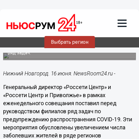
16.06.2021
10:42
Игорь Маковский поручил усилить
контроль за соблюдением мер по
защите персонала от коронавирусной
инфекции
Выбрать регион
Гендиректор «Россети Центр» и «Россети Центр и
Приволжье» поставил перед руководством филиалов
ряд задач.
Нижний Новгород. 16 июня. NewsRoom24.ru -
Генеральный директор «Россети Центр» и
«Россети Центр и Приволжье» в рамках
еженедельного совещания поставил перед
руководством филиалов ряд задач по
предупреждению распространения COVID-19. Эти
мероприятия обусловлены увеличением числа
заболевших жителей в ряде регионов