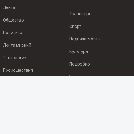
Лента
Транспорт
Общество
Спорт
Политика
Недвижимость
Лента мнений
Культура
Технологии
Подробно
Происшествия
Здоровье
Экономика
ПОДПИСКА
Подпишись на рассылку NEWSROOM24
и будь
в курсе новостей в своём городе: