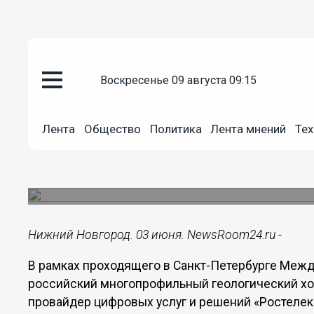
воскресенье 09 августа 09:15
Подробно
03.06.2021
15:48
Лента
Общество
Политика
Лента мнений
Тех
«Ростелеком» и «Росгеология»
цифровую экономику
Подписи на документе поставили Сергей Горько
Нижний Новгород. 03 июня. NewsRoom24.ru -
В рамках проходящего в Санкт-Петербурге Меж
российский многопрофильный геологический хо
провайдер цифровых услуг и решений «Ростеле