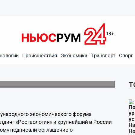
нологии
Происшествия
Экономика
Транспорт
Спорт
 будут вместе развивать
в и Михаил Осеевский.
Т
дународного экономического форума
лдинг «Росгеология» и крупнейший в России
ком» подписали соглашение о