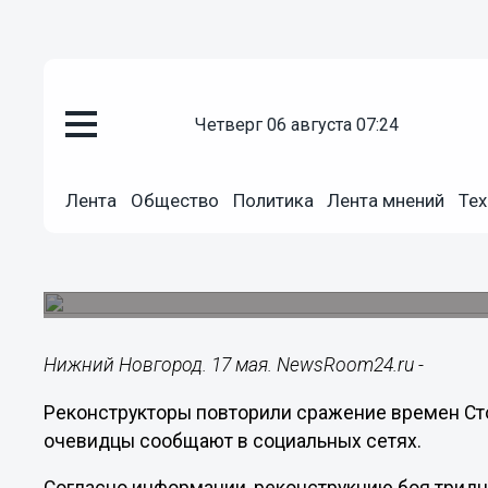
четверг 06 августа 07:24
Подробно
17.05.2021
08:05
Лента
Общество
Политика
Лента мнений
Тех
Бой Столетней войны с участи
на набережной Федоровского
Реконструкцию сражения организовали в «Ночь
Нижний Новгород. 17 мая. NewsRoom24.ru -
Реконструкторы повторили сражение времен Ст
очевидцы сообщают в социальных сетях.