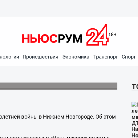
нологии
Происшествия
Экономика
Транспорт
Спорт
ем нижегородцев произошел
 музеев-2021».
Т
олетней войны в Нижнем Новгороде. Об этом