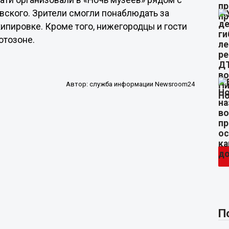
ати организовали в «Ночь музеев» рядом с
ского. Зрители смогли понаблюдать за
пировке. Кроме того, нижегородцы и гости
отозоне.
Автор:
служба информации Newsroom24
П