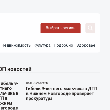
Выбрать регион
Недвижимость
Культура
Подробно
Здоровье
ОП новостей
05.8.2026 09:20
Гибель 9-летнего мальчика в ДТП
в Нижнем Новгороде проверяет
прокуратура