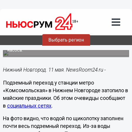
Подробно
11.05.2021
07:22
Тоннель у метро «Комсомольская» в
Нижнем Новгороде затопило в мае
Выбрать регион
Нижегородцы жалуются на отсутствие обещанного
насоса.
Нижний Новгород. 11 мая. NewsRoom24.ru -
Подземный переход у станции метро
«Комсомольская» в Нижнем Новгороде затопило в
майские праздники. Об этом очевидцы сообщают
в
социальных сетях
.
На фото видно, что водой по щиколотку заполнен
почти весь подземный переход. Из-за воды