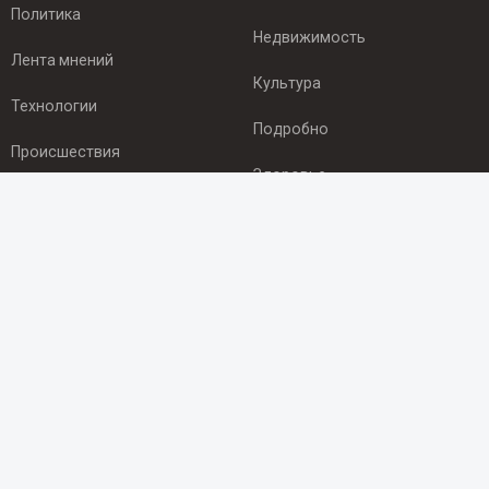
Политика
Недвижимость
Лента мнений
Культура
Технологии
Подробно
Происшествия
Здоровье
Экономика
ПОДПИСКА
Подпишись на рассылку NEWSROOM24
и будь
в курсе новостей в своём городе:
Подписаться
© 2012 - 2025 ООО "Ньюсрум" (ИА Newsroom24 (Ньюсрум24).
Учредитель — ООО "Ньюсрум"