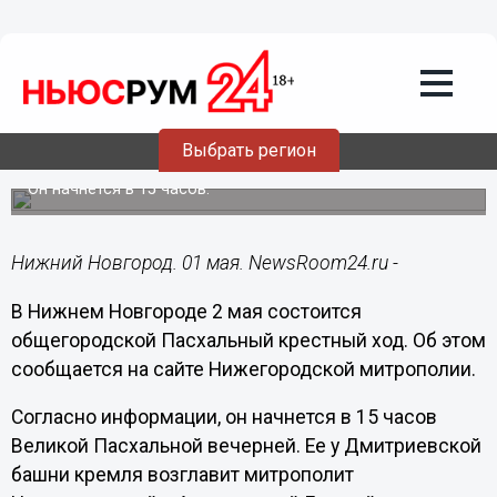
Подробно
01.05.2021
09:34
Пасхальный крестный ход состоится в
Выбрать регион
Нижнем Новгороде 2 мая
Он начнется в 15 часов.
Нижний Новгород. 01 мая. NewsRoom24.ru -
В Нижнем Новгороде 2 мая состоится
общегородской Пасхальный крестный ход. Об этом
сообщается на сайте Нижегородской митрополии.
Согласно информации, он начнется в 15 часов
Великой Пасхальной вечерней. Ее у Дмитриевской
башни кремля возглавит митрополит