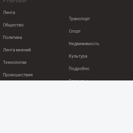
РУБРИКИ
Лента
Транспорт
Общество
Спорт
Политика
Недвижимость
Лента мнений
Культура
Технологии
Подробно
Происшествия
Здоровье
Экономика
ПОДПИСКА
Подпишись на рассылку NEWSROOM24
и будь
в курсе новостей в своём городе: