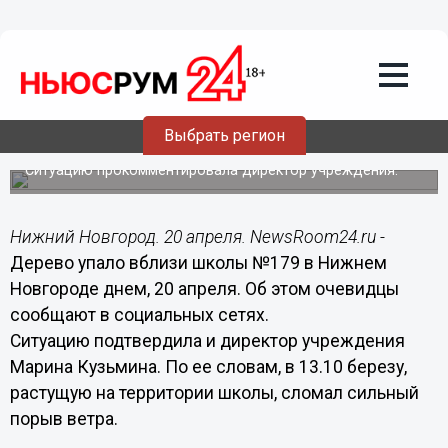
Подробно
20.04.2021
18:28
Упавшее дерево едва не придавило
первоклассника у школы №179 в
Выбрать регион
Нижнем Новгороде
Ситуацию прокомментировала директор учреждения.
Нижний Новгород. 20 апреля. NewsRoom24.ru -
Дерево упало вблизи школы №179 в Нижнем
Новгороде днем, 20 апреля. Об этом очевидцы
сообщают в социальных сетях.
Ситуацию подтвердила и директор учреждения
Марина Кузьмина. По ее словам, в 13.10 березу,
растущую на территории школы, сломал сильный
порыв ветра.