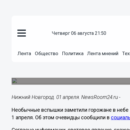
четверг 06 августа 21:50
Подробно
01.04.2021
18:43
Лента
Общество
Политика
Лента мнений
Тех
Необычные вспышки замечены
Новгородом
Они были видны в разных частях областного це
Нижний Новгород. 01 апреля. NewsRoom24.ru -
Необычные вспышки заметили горожане в небе н
1 апреля. Об этом очевидцы сообщили в
социал