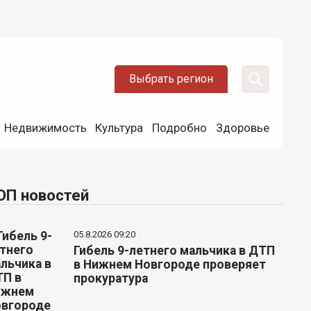
Выбрать регион
Недвижимость
Культура
Подробно
Здоровье
ОП новостей
05.8.2026 09:20
Гибель 9-летнего мальчика в ДТП
в Нижнем Новгороде проверяет
прокуратура