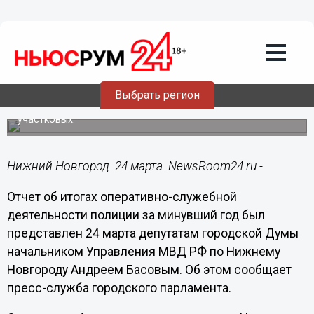
24.03.2021
13:23
450 сотрудников не хватает в штате
городской полиции Нижнего
Новгорода
Выбрать регион
В том числе более 100 человек требуется в полк
патрульно-постовой службы, около 40 – в штат
участковых.
Нижний Новгород. 24 марта. NewsRoom24.ru -
Отчет об итогах оперативно-служебной
деятельности полиции за минувший год был
представлен 24 марта депутатам городской Думы
начальником Управления МВД РФ по Нижнему
Новгороду Андреем Басовым. Об этом сообщает
пресс-служба городского парламента.