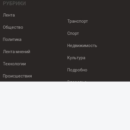
РУБРИКИ
Лента
Транспорт
Общество
Спорт
Политика
Недвижимость
Лента мнений
Культура
Технологии
Подробно
Происшествия
Здоровье
Экономика
ПОДПИСКА
Подпишись на рассылку NEWSROOM24
и будь
в курсе новостей в своём городе: