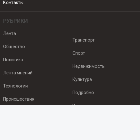
Контакты
РУБРИКИ
Лента
Транспорт
Общество
Спорт
Политика
Недвижимость
Лента мнений
Культура
Технологии
Подробно
Происшествия
Здоровье
Экономика
ПОДПИСКА
Подпишись на рассылку NEWSROOM24
и будь
в курсе новостей в своём городе: