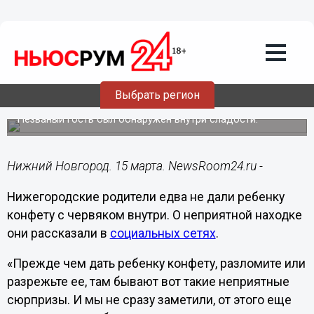
Подробно
15.03.2021
19:10
Маленького нижегородца едва не
Выбрать регион
угостили червивой конфетой
Незваный гость был обнаружен внутри сладости.
Нижний Новгород. 15 марта. NewsRoom24.ru -
Нижегородские родители едва не дали ребенку
конфету с червяком внутри. О неприятной находке
они рассказали в
социальных сетях
.
«Прежде чем дать ребенку конфету, разломите или
разрежьте ее, там бывают вот такие неприятные
сюрпризы. И мы не сразу заметили, от этого еще