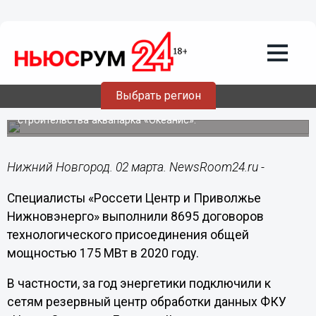
Подробно
02.03.2021
13:18
«Нижновэнерго» присоединило к
сетям 8,7 тысячи новых потребителей
в 2020 году
Выбрать регион
В число подключенных объектов вошла 2-я очередь
строительства аквапарка «Океанис».
Нижний Новгород. 02 марта. NewsRoom24.ru -
Специалисты «Россети Центр и Приволжье
Нижновэнерго» выполнили 8695 договоров
технологического присоединения общей
мощностью 175 МВт в 2020 году.
В частности, за год энергетики подключили к
сетям резервный центр обработки данных ФКУ