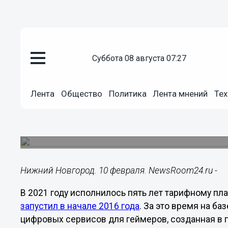
суббота 08 августа 07:27
Подробно
Лента
Общество
Политика
Лента мнений
Тех
10.02.2021
13:42
«Ростелеком» отмечает пятиле
На базе тарифа за эти годы выросла целая эко
Нижний Новгород. 10 февраля. NewsRoom24.ru -
В 2021 году исполнилось пять лет тарифному пл
запустил в начале 2016 года
. За это время на б
цифровых сервисов для геймеров, созданная в п