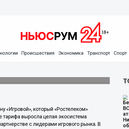
нологии
Происшествия
Экономика
Транспорт
Спорт
тие тарифа «Игровой»
система цифровых сервисов для геймеров.
Т
ану «Игровой», который «Ростелеком»
азе тарифа выросла целая экосистема
артнерстве с лидерами игрового рынка. В