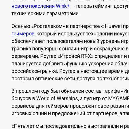
нового поколения Wink+
— теперь гейминг досту
техническими параметрами.
Осенью «Ростелеком» в партнерстве с Huawei п
геймеров
, который использует технологии искус
обеспечивает пользователям новый уровень игр
трафика популярных онлайн-игр и сокращению 
серверами. Роутер «Игровой RT-X» определяет и
планируется добавить функцию ускорения облачн
российском рынке. Роутер в настоящее время до
построил оптические сети доступа по технологи
В прошлом году был обновлен состав тарифа «И
бонусов в World of Warships, а пул игр от MY.GAM
сервисов для геймеров продолжит свое развит
игровых опций и предложений от партнеров, а т
«Пять лет мы последовательно выстраивали и р