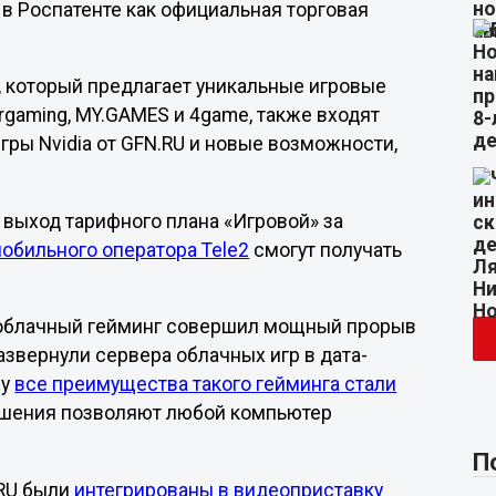
 в Роспатенте как официальная торговая
, который предлагает уникальные игровые
gaming, MY.GAMES и 4game, также входят
игры Nvidia от GFN.RU и новые возможности,
 выход тарифного плана «Игровой» за
обильного оператора Tele2
смогут получать
 облачный гейминг совершил мощный прорыв
азвернули сервера облачных игр в дата-
му
все преимущества такого гейминга стали
ешения позволяют любой компьютер
П
.RU были
интегрированы в видеоприставку