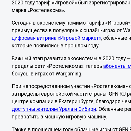
2020 году тариф «Игровой» был зарегистрирован
марка «Ростелекома».
Сегодня в экосистему помимо тарифа «Игровой»
преимущества в популярных онлайн-играх от War
цифровая витрина «Игровой маркет»
, облачные 
которые появились в прошлом году.
Важный этап развития экосистемы в 2020 году —
пределы сети «Ростелекома»: теперь
абоненты м
бонусы в играх от Wargaming.
При непосредственном участии «Ростелекома»
за пределы европейской части страны. GFN.RU р
центре компании в Екатеринбурге, благодаря че
доступны жителям Урала и Сибири
. Облачные р
превратить в мощную игровую машину.
Также в прошедшем году облачные игры от GFN