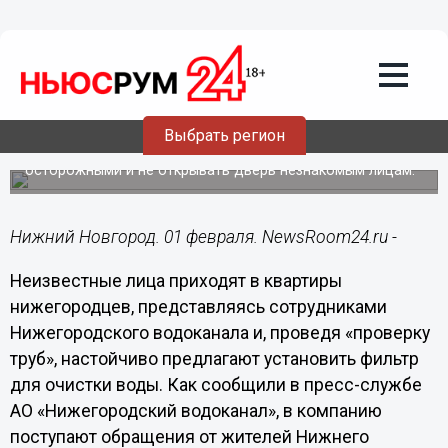
Подробно
01.02.2021
15:48
Мошенники продают нижегородцам
фильтры под видом сотрудников
водоканала
Выбрать регион
Нижегородский водоканал просит горожан быть
осторожными и не открывать дверь незнакомым лицам.
Нижний Новгород. 01 февраля. NewsRoom24.ru -
Неизвестные лица приходят в квартиры
нижегородцев, представляясь сотрудниками
Нижегородского водоканала и, проведя «проверку
труб», настойчиво предлагают установить фильтр
для очистки воды. Как сообщили в пресс-службе
АО «Нижегородский водоканал», в компанию
поступают обращения от жителей Нижнего