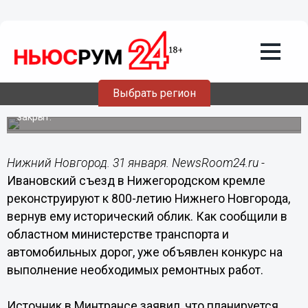
Подробно
31.01.2021
15:51
Ивановскому съезду вернут
исторический облик к 800-летию
Нижнего Новгорода
Выбрать регион
На время реконструкции этот вход в кремль будет
закрыт.
Нижний Новгород. 31 января. NewsRoom24.ru -
Ивановский съезд в Нижегородском кремле
реконструируют к 800-летию Нижнего Новгорода,
вернув ему исторический облик. Как сообщили в
областном министерстве транспорта и
автомобильных дорог, уже объявлен конкурс на
выполнение необходимых ремонтных работ.
Источник в Минтрансе заявил, что планируется