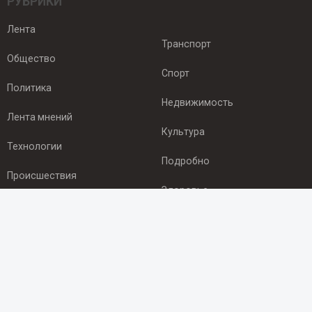
РУБРИКИ
Лента
Транспорт
Общество
Спорт
Политика
Недвижимость
Лента мнений
Культура
Технологии
Подробно
Происшествия
Здоровье
Экономика
ПОДПИСКА
Подпишись на рассылку NEWSROOM24
и будь
в курсе новостей в своём городе: