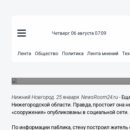
четверг 06 августа 07:09
Подробно
25.01.2021
14:52
Лента
Общество
Политика
Лента мнений
Тех
Кремлевскую стену из снега по
дома
Так он поздравил областной центр с 800-летием
Нижний Новгород. 25 января. NewsRoom24.ru -
Еще
Нижегородской области. Правда, простоит она не
«сооружения» опубликованы в социальной сети.
По информации паблика, стену построил житель