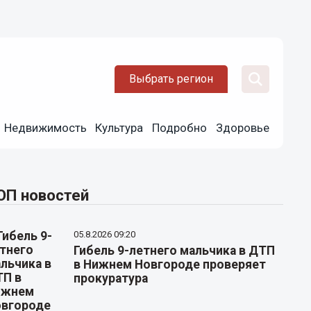
Выбрать регион
Недвижимость
Культура
Подробно
Здоровье
ОП новостей
05.8.2026 09:20
Гибель 9-летнего мальчика в ДТП
в Нижнем Новгороде проверяет
прокуратура